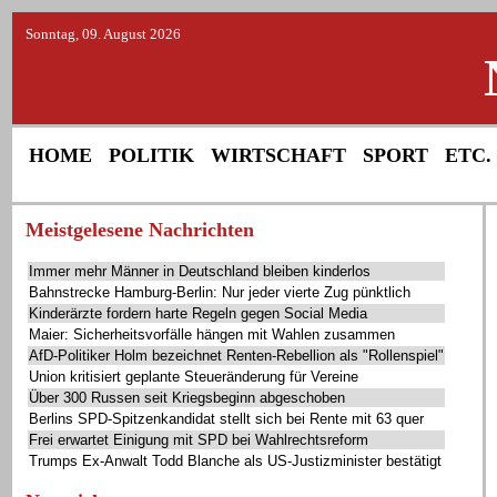
Sonntag, 09. August 2026
HOME
POLITIK
WIRTSCHAFT
SPORT
ETC.
Meistgelesene Nachrichten
Immer mehr Männer in Deutschland bleiben kinderlos
Bahnstrecke Hamburg-Berlin: Nur jeder vierte Zug pünktlich
Kinderärzte fordern harte Regeln gegen Social Media
Maier: Sicherheitsvorfälle hängen mit Wahlen zusammen
AfD-Politiker Holm bezeichnet Renten-Rebellion als "Rollenspiel"
Union kritisiert geplante Steueränderung für Vereine
Über 300 Russen seit Kriegsbeginn abgeschoben
Berlins SPD-Spitzenkandidat stellt sich bei Rente mit 63 quer
Frei erwartet Einigung mit SPD bei Wahlrechtsreform
Trumps Ex-Anwalt Todd Blanche als US-Justizminister bestätigt