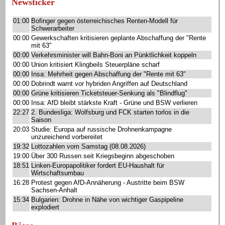
Newsticker
01:00
Bofinger gegen österreichisches Renten-Modell für
Schwerarbeiter
00:00
Gewerkschaften kritisieren geplante Abschaffung der "Rente
mit 63"
00:00
Verkehrsminister will Bahn-Boni an Pünktlichkeit koppeln
00:00
Union kritisiert Klingbeils Steuerpläne scharf
00:00
Insa: Mehrheit gegen Abschaffung der "Rente mit 63"
00:00
Dobrindt warnt vor hybriden Angriffen auf Deutschland
00:00
Grüne kritisieren Ticketsteuer-Senkung als "Blindflug"
00:00
Insa: AfD bleibt stärkste Kraft - Grüne und BSW verlieren
22:27
2. Bundesliga: Wolfsburg und FCK starten torlos in die
Saison
20:03
Studie: Europa auf russische Drohnenkampagne
unzureichend vorbereitet
19:32
Lottozahlen vom Samstag (08.08.2026)
19:00
Über 300 Russen seit Kriegsbeginn abgeschoben
18:51
Linken-Europapolitiker fordert EU-Haushalt für
Wirtschaftsumbau
16:28
Protest gegen AfD-Annäherung - Austritte beim BSW
Sachsen-Anhalt
15:34
Bulgarien: Drohne in Nähe von wichtiger Gaspipeline
explodiert