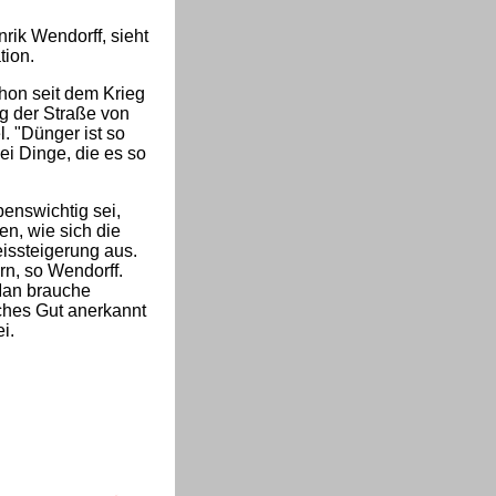
ik Wendorff, sieht
tion.
hon seit dem Krieg
g der Straße von
 "Dünger ist so
ei Dinge, die es so
benswichtig sei,
en, wie sich die
eissteigerung aus.
rn, so Wendorff.
Man brauche
sches Gut anerkannt
i.