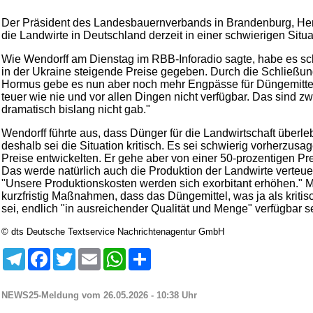
Der Präsident des Landesbauernverbands in Brandenburg, Henr
die Landwirte in Deutschland derzeit in einer schwierigen Situa
Wie Wendorff am Dienstag im RBB-Inforadio sagte, habe es sc
in der Ukraine steigende Preise gegeben. Durch die Schließun
Hormus gebe es nun aber noch mehr Engpässe für Düngemittel.
teuer wie nie und vor allen Dingen nicht verfügbar. Das sind zw
dramatisch bislang nicht gab."
Wendorff führte aus, dass Dünger für die Landwirtschaft überle
deshalb sei die Situation kritisch. Es sei schwierig vorherzusag
Preise entwickelten. Er gehe aber von einer 50-prozentigen Pr
Das werde natürlich auch die Produktion der Landwirte verteue
"Unsere Produktionskosten werden sich exorbitant erhöhen." 
kurzfristig Maßnahmen, dass das Düngemittel, was ja als kriti
sei, endlich "in ausreichender Qualität und Menge" verfügbar se
© dts Deutsche Textservice Nachrichtenagentur GmbH
Telegram
Facebook
Twitter
Email
WhatsApp
Teilen
NEWS25-Meldung vom 26.05.2026 - 10:38 Uhr