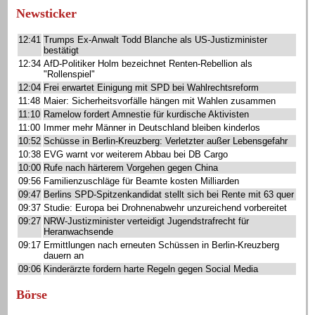
Newsticker
12:41
Trumps Ex-Anwalt Todd Blanche als US-Justizminister
bestätigt
12:34
AfD-Politiker Holm bezeichnet Renten-Rebellion als
"Rollenspiel"
12:04
Frei erwartet Einigung mit SPD bei Wahlrechtsreform
11:48
Maier: Sicherheitsvorfälle hängen mit Wahlen zusammen
11:10
Ramelow fordert Amnestie für kurdische Aktivisten
11:00
Immer mehr Männer in Deutschland bleiben kinderlos
10:52
Schüsse in Berlin-Kreuzberg: Verletzter außer Lebensgefahr
10:38
EVG warnt vor weiterem Abbau bei DB Cargo
10:00
Rufe nach härterem Vorgehen gegen China
09:56
Familienzuschläge für Beamte kosten Milliarden
09:47
Berlins SPD-Spitzenkandidat stellt sich bei Rente mit 63 quer
09:37
Studie: Europa bei Drohnenabwehr unzureichend vorbereitet
09:27
NRW-Justizminister verteidigt Jugendstrafrecht für
Heranwachsende
09:17
Ermittlungen nach erneuten Schüssen in Berlin-Kreuzberg
dauern an
09:06
Kinderärzte fordern harte Regeln gegen Social Media
Börse