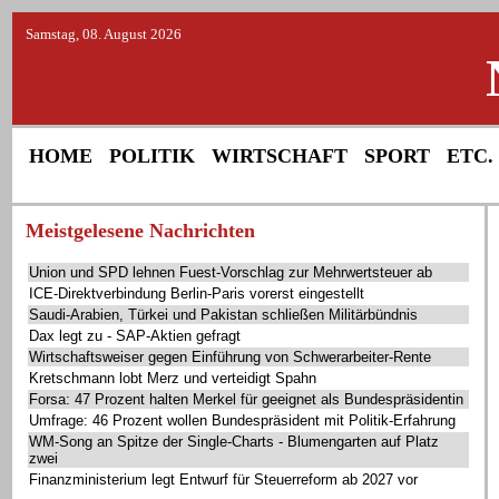
Samstag, 08. August 2026
HOME
POLITIK
WIRTSCHAFT
SPORT
ETC.
Meistgelesene Nachrichten
Union und SPD lehnen Fuest-Vorschlag zur Mehrwertsteuer ab
ICE-Direktverbindung Berlin-Paris vorerst eingestellt
Saudi-Arabien, Türkei und Pakistan schließen Militärbündnis
Dax legt zu - SAP-Aktien gefragt
Wirtschaftsweiser gegen Einführung von Schwerarbeiter-Rente
Kretschmann lobt Merz und verteidigt Spahn
Forsa: 47 Prozent halten Merkel für geeignet als Bundespräsidentin
Umfrage: 46 Prozent wollen Bundespräsident mit Politik-Erfahrung
WM-Song an Spitze der Single-Charts - Blumengarten auf Platz
zwei
Finanzministerium legt Entwurf für Steuerreform ab 2027 vor