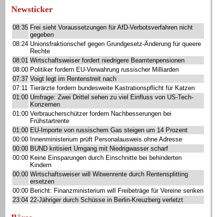
Newsticker
08:35
Frei sieht Voraussetzungen für AfD-Verbotsverfahren nicht
gegeben
08:24
Unionsfraktionschef gegen Grundgesetz-Änderung für queere
Rechte
08:01
Wirtschaftsweiser fordert niedrigere Beamtenpensionen
08:00
Politiker fordern EU-Verwahrung russischer Milliarden
07:37
Voigt legt im Rentenstreit nach
07:11
Tierärzte fordern bundesweite Kastrationspflicht für Katzen
01:00
Umfrage: Zwei Drittel sehen zu viel Einfluss von US-Tech-
Konzernen
01:00
Verbraucherschützer fordern Nachbesserungen bei
Frühstartrente
01:00
EU-Importe von russischem Gas steigen um 14 Prozent
00:00
Innenministerium prüft Personalausweis ohne Adresse
00:00
BUND kritisiert Umgang mit Niedrigwasser scharf
00:00
Keine Einsparungen durch Einschnitte bei behinderten
Kindern
00:00
Wirtschaftsweiser will Witwenrente durch Rentensplitting
ersetzen
00:00
Bericht: Finanzministerium will Freibeträge für Vereine senken
23:04
22-Jähriger durch Schüsse in Berlin-Kreuzberg verletzt