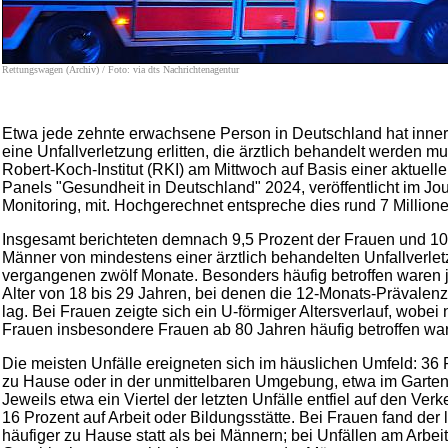
Rettungswagen (Archiv) / Foto: via dts Nachrichtenagentur
Etwa jede zehnte erwachsene Person in Deutschland hat inner
eine Unfallverletzung erlitten, die ärztlich behandelt werden mu
Robert-Koch-Institut (RKI) am Mittwoch auf Basis einer aktuel
Panels "Gesundheit in Deutschland" 2024, veröffentlicht im Jou
Monitoring, mit. Hochgerechnet entspreche dies rund 7 Millio
Insgesamt berichteten demnach 9,5 Prozent der Frauen und 10
Männer von mindestens einer ärztlich behandelten Unfallverlet
vergangenen zwölf Monate. Besonders häufig betroffen waren
Alter von 18 bis 29 Jahren, bei denen die 12-Monats-Prävalenz
lag. Bei Frauen zeigte sich ein U-förmiger Altersverlauf, wobe
Frauen insbesondere Frauen ab 80 Jahren häufig betroffen wa
Die meisten Unfälle ereigneten sich im häuslichen Umfeld: 36 
zu Hause oder in der unmittelbaren Umgebung, etwa im Garten
Jeweils etwa ein Viertel der letzten Unfälle entfiel auf den Verk
16 Prozent auf Arbeit oder Bildungsstätte. Bei Frauen fand der l
häufiger zu Hause statt als bei Männern; bei Unfällen am Arbei