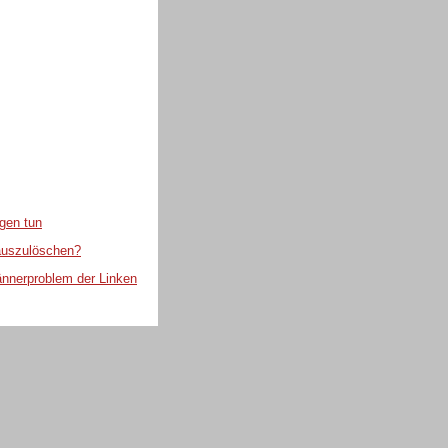
gen tun
 auszulöschen?
ännerproblem der Linken