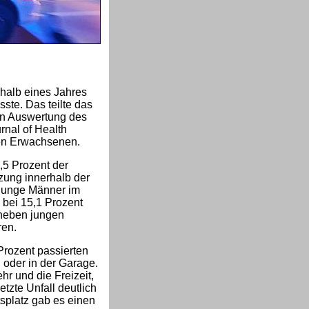
halb eines Jahres
sste. Das teilte das
len Auswertung des
rnal of Health
nen Erwachsenen.
,5 Prozent der
zung innerhalb der
 junge Männer im
 bei 15,1 Prozent
i neben jungen
ren.
Prozent passierten
 oder in der Garage.
ehr und die Freizeit,
etzte Unfall deutlich
tsplatz gab es einen