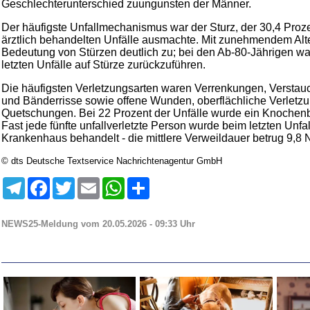
Geschlechterunterschied zuungunsten der Männer.
Der häufigste Unfallmechanismus war der Sturz, der 30,4 Proze
ärztlich behandelten Unfälle ausmachte. Mit zunehmendem Alt
Bedeutung von Stürzen deutlich zu; bei den Ab-80-Jährigen war
letzten Unfälle auf Stürze zurückzuführen.
Die häufigsten Verletzungsarten waren Verrenkungen, Versta
und Bänderrisse sowie offene Wunden, oberflächliche Verletz
Quetschungen. Bei 22 Prozent der Unfälle wurde ein Knochenbr
Fast jede fünfte unfallverletzte Person wurde beim letzten Unfal
Krankenhaus behandelt - die mittlere Verweildauer betrug 9,8 
© dts Deutsche Textservice Nachrichtenagentur GmbH
Telegram
Facebook
Twitter
Email
WhatsApp
Teilen
NEWS25-Meldung vom 20.05.2026 - 09:33 Uhr