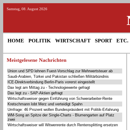
Samstag, 08. August 2026
HOME
POLITIK
WIRTSCHAFT
SPORT
ETC.
Meistgelesene Nachrichten
Union und SPD lehnen Fuest-Vorschlag zur Mehrwertsteuer ab
Saudi-Arabien, Türkei und Pakistan schließen Militärbündnis
ICE-Direktverbindung Berlin-Paris vorerst eingestellt
Dax legt am Mittag zu - Technologiewerte gefragt
Dax legt zu - SAP-Aktien gefragt
Wirtschaftsweiser gegen Einführung von Schwerarbeiter-Rente
Kretschmann lobt Merz und verteidigt Spahn
Umfrage: 46 Prozent wollen Bundespräsident mit Politik-Erfahrung
WM-Song an Spitze der Single-Charts - Blumengarten auf Platz
zwei
Wirtschaftsweiser will Witwenrente durch Rentensplitting ersetzen