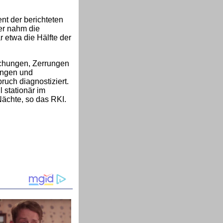
nt der berichteten
er nahm die
 etwa die Hälfte der
uchungen, Zerrungen
ungen und
uch diagnostiziert.
l stationär im
Nächte, so das RKI.