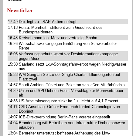
Newsticker
17:49
Dax legt zu - SAP-Aktien gefragt
17:18
Forsa: Mehrheit indifferent zum Geschlecht des
Bundespräsidenten
16:43
Kretschmann lobt Merz und verteidigt Spahn
16:26
Wirtschaftsweiser gegen Einführung von Schwerarbeiter-
Rente
16:06
Verfassungsschutz warnt vor Desinformationskampagne
gegen Merz
15:50
Saarland setzt Lkw-Sonntagsfahrverbot wegen Niedrigwasser
aus
15:33
WM-Song an Spitze der Single-Charts - Blumengarten auf
Platz zwei
14:57
Saudi-Arabien, Türkei und Pakistan schließen Militärbündnis
14:39
Union und SPD lehnen Fuest-Vorschlag zur Mehrwertsteuer
ab
14:35
US-Arbeitslosenquote sinkt im Juli leicht auf 4,1 Prozent
14:11
CSD-Anschlag: Grüner Emmerich fordert Chronologie von
Dobrindt
14:07
ICE-Direktverbindung Berlin-Paris vorerst eingestellt
14:04
Brandenburg will Betreibern von Infrastruktur Drohnenabwehr
erlauben
13:04
Bernreiter unterstützt befristete Aufhebung des Lkw-