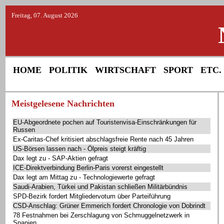
Freitag, 07. August 2026
HOME
POLITIK
WIRTSCHAFT
SPORT
ETC.
Meistgelesene Nachrichten
EU-Abgeordnete pochen auf Touristenvisa-Einschränkungen für
Russen
Ex-Caritas-Chef kritisiert abschlagsfreie Rente nach 45 Jahren
US-Börsen lassen nach - Ölpreis steigt kräftig
Dax legt zu - SAP-Aktien gefragt
ICE-Direktverbindung Berlin-Paris vorerst eingestellt
Dax legt am Mittag zu - Technologiewerte gefragt
Saudi-Arabien, Türkei und Pakistan schließen Militärbündnis
SPD-Bezirk fordert Mitgliedervotum über Parteiführung
CSD-Anschlag: Grüner Emmerich fordert Chronologie von Dobrindt
78 Festnahmen bei Zerschlagung von Schmuggelnetzwerk in
Spanien