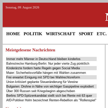
Sonntag, 09. August 2026
HOME
POLITIK
WIRTSCHAFT
SPORT
ETC.
Meistgelesene Nachrichten
Immer mehr Männer in Deutschland bleiben kinderlos
Bahnstrecke Hamburg-Berlin: Nur jeder vierte Zug pünktlich
Kinderärzte fordern harte Regeln gegen Social Media
Maier: Sicherheitsvorfälle hängen mit Wahlen zusammen
Frei erwartet Einigung mit SPD bei Wahlrechtsreform
Union kritisiert geplante Steueränderung für Vereine
Bulgarien: Drohne in Nähe von wichtiger Gaspipeline explodiert
Über 300 Russen seit Kriegsbeginn abgeschoben
Berlins SPD-Spitzenkandidat stellt sich bei Rente mit 63 quer
AfD-Politiker Holm bezeichnet Renten-Rebellion als "Rollenspiel"