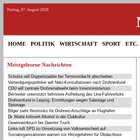
Freitag, 07. August 2026
HOME
POLITIK
WIRTSCHAFT
SPORT
ETC.
Meistgelesene Nachrichten
Schulze will Doppelstaatler bei Terrorverdacht abschieben
Verteidigungspolitiker will Nato-Konsultationen nach Drohnenfund
CDU will zentrale Drohnenabwehr beim Innenministerium
Bernreiter unterstützt befristete Aufhebung des Lkw-Fahrverbots
Drohnenfund in Leipzig: Ermittlungen wegen Sabotage und
Spionage
Bilger sieht Restrisiko für Drohnen-Anschläge an Flughäfen
Dr. Motte kritisiert Alkohol in der Clubkultur
Gewinneinbruch bei Daimler Truck
Linke ruft SPD zu Umsetzung von Volksentscheid auf
Sozialorganisationen warnen vor Hitzegefahren für Obdachlose