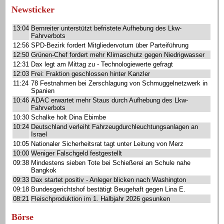
Newsticker
13:04
Bernreiter unterstützt befristete Aufhebung des Lkw-
Fahrverbots
12:56
SPD-Bezirk fordert Mitgliedervotum über Parteiführung
12:50
Grünen-Chef fordert mehr Klimaschutz gegen Niedrigwasser
12:31
Dax legt am Mittag zu - Technologiewerte gefragt
12:03
Frei: Fraktion geschlossen hinter Kanzler
11:24
78 Festnahmen bei Zerschlagung von Schmuggelnetzwerk in
Spanien
10:46
ADAC erwartet mehr Staus durch Aufhebung des Lkw-
Fahrverbots
10:30
Schalke holt Dina Ebimbe
10:24
Deutschland verleiht Fahrzeugdurchleuchtungsanlagen an
Israel
10:05
Nationaler Sicherheitsrat tagt unter Leitung von Merz
10:00
Weniger Falschgeld festgestellt
09:38
Mindestens sieben Tote bei Schießerei an Schule nahe
Bangkok
09:33
Dax startet positiv - Anleger blicken nach Washington
09:18
Bundesgerichtshof bestätigt Beugehaft gegen Lina E.
08:21
Fleischproduktion im 1. Halbjahr 2026 gesunken
Börse