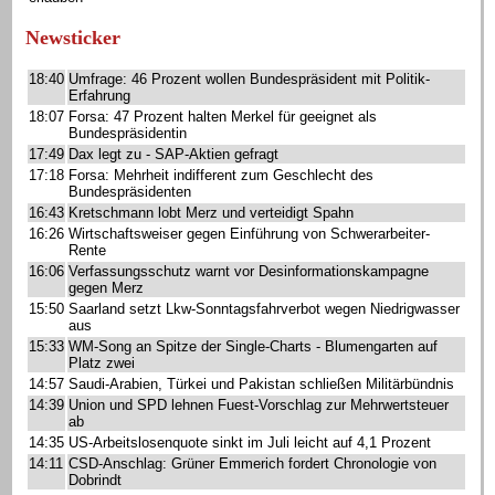
Newsticker
18:40
Umfrage: 46 Prozent wollen Bundespräsident mit Politik-
Erfahrung
18:07
Forsa: 47 Prozent halten Merkel für geeignet als
Bundespräsidentin
17:49
Dax legt zu - SAP-Aktien gefragt
17:18
Forsa: Mehrheit indifferent zum Geschlecht des
Bundespräsidenten
16:43
Kretschmann lobt Merz und verteidigt Spahn
16:26
Wirtschaftsweiser gegen Einführung von Schwerarbeiter-
Rente
16:06
Verfassungsschutz warnt vor Desinformationskampagne
gegen Merz
15:50
Saarland setzt Lkw-Sonntagsfahrverbot wegen Niedrigwasser
aus
15:33
WM-Song an Spitze der Single-Charts - Blumengarten auf
Platz zwei
14:57
Saudi-Arabien, Türkei und Pakistan schließen Militärbündnis
14:39
Union und SPD lehnen Fuest-Vorschlag zur Mehrwertsteuer
ab
14:35
US-Arbeitslosenquote sinkt im Juli leicht auf 4,1 Prozent
14:11
CSD-Anschlag: Grüner Emmerich fordert Chronologie von
Dobrindt