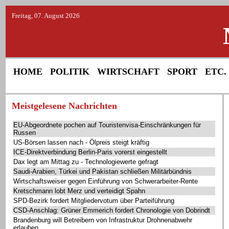
Freitag, 07. August 2026
HOME
POLITIK
WIRTSCHAFT
SPORT
ETC.
Meistgelesene Nachrichten
EU-Abgeordnete pochen auf Touristenvisa-Einschränkungen für
Russen
US-Börsen lassen nach - Ölpreis steigt kräftig
ICE-Direktverbindung Berlin-Paris vorerst eingestellt
Dax legt am Mittag zu - Technologiewerte gefragt
Saudi-Arabien, Türkei und Pakistan schließen Militärbündnis
Wirtschaftsweiser gegen Einführung von Schwerarbeiter-Rente
Kretschmann lobt Merz und verteidigt Spahn
SPD-Bezirk fordert Mitgliedervotum über Parteiführung
CSD-Anschlag: Grüner Emmerich fordert Chronologie von Dobrindt
Brandenburg will Betreibern von Infrastruktur Drohnenabwehr
erlauben