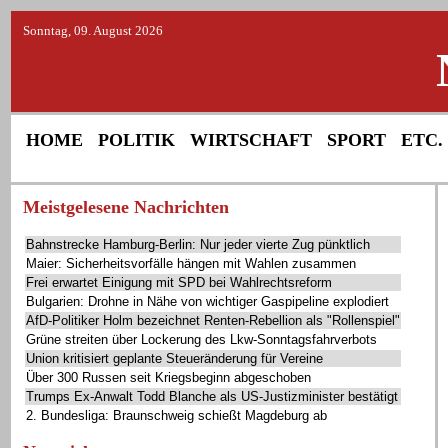
Sonntag, 09. August 2026
HOME
POLITIK
WIRTSCHAFT
SPORT
ETC.
Meistgelesene Nachrichten
Bahnstrecke Hamburg-Berlin: Nur jeder vierte Zug pünktlich
Maier: Sicherheitsvorfälle hängen mit Wahlen zusammen
Frei erwartet Einigung mit SPD bei Wahlrechtsreform
Bulgarien: Drohne in Nähe von wichtiger Gaspipeline explodiert
AfD-Politiker Holm bezeichnet Renten-Rebellion als "Rollenspiel"
Grüne streiten über Lockerung des Lkw-Sonntagsfahrverbots
Union kritisiert geplante Steueränderung für Vereine
Über 300 Russen seit Kriegsbeginn abgeschoben
Trumps Ex-Anwalt Todd Blanche als US-Justizminister bestätigt
2. Bundesliga: Braunschweig schießt Magdeburg ab