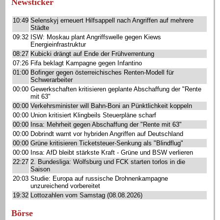
Newsticker
10:49
Selenskyj erneuert Hilfsappell nach Angriffen auf mehrere
Städte
09:32
ISW: Moskau plant Angriffswelle gegen Kiews
Energieinfrastruktur
08:27
Kubicki drängt auf Ende der Frühverrentung
07:26
Fifa beklagt Kampagne gegen Infantino
01:00
Bofinger gegen österreichisches Renten-Modell für
Schwerarbeiter
00:00
Gewerkschaften kritisieren geplante Abschaffung der "Rente
mit 63"
00:00
Verkehrsminister will Bahn-Boni an Pünktlichkeit koppeln
00:00
Union kritisiert Klingbeils Steuerpläne scharf
00:00
Insa: Mehrheit gegen Abschaffung der "Rente mit 63"
00:00
Dobrindt warnt vor hybriden Angriffen auf Deutschland
00:00
Grüne kritisieren Ticketsteuer-Senkung als "Blindflug"
00:00
Insa: AfD bleibt stärkste Kraft - Grüne und BSW verlieren
22:27
2. Bundesliga: Wolfsburg und FCK starten torlos in die
Saison
20:03
Studie: Europa auf russische Drohnenkampagne
unzureichend vorbereitet
19:32
Lottozahlen vom Samstag (08.08.2026)
Börse