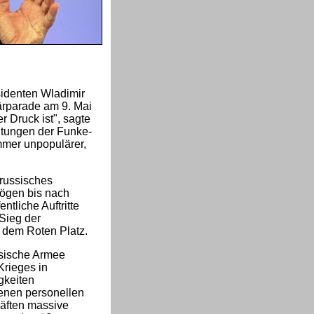
sidenten Wladimir
ärparade am 9. Mai
r Druck ist", sagte
itungen der Funke-
mmer unpopulärer,
 russisches
lögen bis nach
tliche Auftritte
 Sieg der
f dem Roten Platz.
ssische Armee
Krieges in
gkeiten
igenen personellen
räften massive