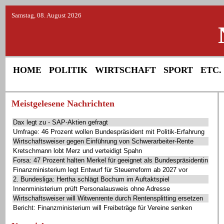
Samstag, 08. August 2026
HOME
POLITIK
WIRTSCHAFT
SPORT
ETC.
Meistgelesene Nachrichten
Dax legt zu - SAP-Aktien gefragt
Umfrage: 46 Prozent wollen Bundespräsident mit Politik-Erfahrung
Wirtschaftsweiser gegen Einführung von Schwerarbeiter-Rente
Kretschmann lobt Merz und verteidigt Spahn
Forsa: 47 Prozent halten Merkel für geeignet als Bundespräsidentin
Finanzministerium legt Entwurf für Steuerreform ab 2027 vor
2. Bundesliga: Hertha schlägt Bochum im Auftaktspiel
Innenministerium prüft Personalausweis ohne Adresse
Wirtschaftsweiser will Witwenrente durch Rentensplitting ersetzen
Bericht: Finanzministerium will Freibeträge für Vereine senken