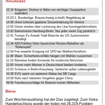
Newsticker
15:34
Bulgarien: Drohne in Nähe von wichtiger Gaspipeline
explodiert
15:03
2. Bundesliga: Braunschweig schießt Magdeburg ab
14:08
Union kritisiert geplante Steueränderung für Vereine
13:55
Grüne streiten über Lockerung des Lkw-Sonntagsfahrverbots
13:42
Bahnstrecke Hamburg-Berlin: Nur jeder vierte Zug pünktlich
12:41
Trumps Ex-Anwalt Todd Blanche als US-Justizminister
bestätigt
12:34
AfD-Politiker Holm bezeichnet Renten-Rebellion als
"Rollenspiel"
12:04
Frei erwartet Einigung mit SPD bei Wahlrechtsreform
11:48
Maier: Sicherheitsvorfälle hängen mit Wahlen zusammen
11:10
Ramelow fordert Amnestie für kurdische Aktivisten
11:00
Immer mehr Männer in Deutschland bleiben kinderlos
10:52
Schüsse in Berlin-Kreuzberg: Verletzter außer Lebensgefahr
10:38
EVG warnt vor weiterem Abbau bei DB Cargo
10:00
Rufe nach härterem Vorgehen gegen China
09:56
Familienzuschläge für Beamte kosten Milliarden
Börse
Zum Wochenausklang hat der Dax zugelegt. Zum Xetra-
Handelsschluss wurde der Index mit 26.319 Punkten