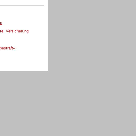
en
te, Versicherung
bestraft«