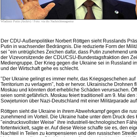
Wladimir Putin (Archiv) / Foto: via dts Nachrichtenagentur
Der CDU-Außenpolitiker Norbert Röttgen sieht Russlands Prä
Putin in wachsender Bedrängnis. Die reduzierte Form der Milit
sei "ein untrügliches Zeichen dafür, dass Putin zunehmend unte
der Vizevorsitzende der CDU/CSU-Bundestagsfraktion den Ze
Mediengruppe. Der Krieg gegen die Ukraine sei in Russland i
und der Wirtschaft gehe es schlecht.
"Der Ukraine gelingt es immer mehr, das Kriegsgeschehen auf
Territorium zu verlagern", hob er hervor. Ukrainische Drohnen f
Moskau und könnten dort erhebliche Schäden verursachen. Öffen
seien somit gefährlich. Moskau feiert traditionell am 9. Mai den
Sowjetunion über Nazi-Deutschland mit einer Militärparade au
Röttgen sieht die Ukraine in ihrem Abwehrkampf gegen die ru
zunehmend im Vorteil. Die Ukraine habe unter dem Druck des 
"eindrucksvollster Weise" ihre industriell-technologischen Fähi
fortentwickelt, sagte er. Auf diese Weise schaffe sie es, den e
Nachteil in Teilen zu kompensieren und den russischen Streitk