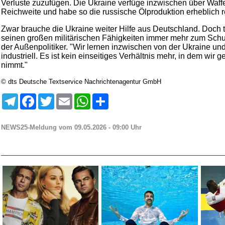
Verluste zuzufügen. Die Ukraine verfüge inzwischen über Waff
Reichweite und habe so die russische Ölproduktion erheblich r
Zwar brauche die Ukraine weiter Hilfe aus Deutschland. Doch 
seinen großen militärischen Fähigkeiten immer mehr zum Schu
der Außenpolitiker. "Wir lernen inzwischen von der Ukraine und
industriell. Es ist kein einseitiges Verhältnis mehr, in dem wir
nimmt."
© dts Deutsche Textservice Nachrichtenagentur GmbH
Telegram
Facebook
Twitter
Email
WhatsApp
Teilen
NEWS25-Meldung vom 09.05.2026 - 09:00 Uhr