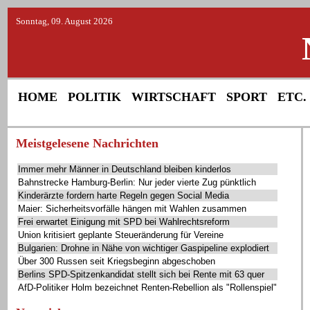
Sonntag, 09. August 2026
HOME
POLITIK
WIRTSCHAFT
SPORT
ETC.
Meistgelesene Nachrichten
Immer mehr Männer in Deutschland bleiben kinderlos
Bahnstrecke Hamburg-Berlin: Nur jeder vierte Zug pünktlich
Kinderärzte fordern harte Regeln gegen Social Media
Maier: Sicherheitsvorfälle hängen mit Wahlen zusammen
Frei erwartet Einigung mit SPD bei Wahlrechtsreform
Union kritisiert geplante Steueränderung für Vereine
Bulgarien: Drohne in Nähe von wichtiger Gaspipeline explodiert
Über 300 Russen seit Kriegsbeginn abgeschoben
Berlins SPD-Spitzenkandidat stellt sich bei Rente mit 63 quer
AfD-Politiker Holm bezeichnet Renten-Rebellion als "Rollenspiel"