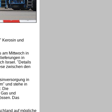
" Kerosin und
s am Mittwoch in
lieferungen in
h Israel. "Details
iese zwischen den
sinversorgung in
m" und stehe in
. Die
r Gas und
lössen. Das
schland auf mögliche