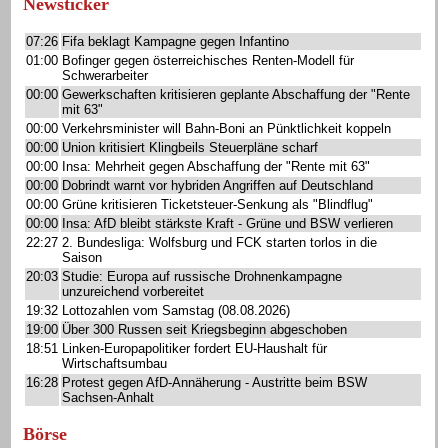
Newsticker
07:26
Fifa beklagt Kampagne gegen Infantino
01:00
Bofinger gegen österreichisches Renten-Modell für
Schwerarbeiter
00:00
Gewerkschaften kritisieren geplante Abschaffung der "Rente
mit 63"
00:00
Verkehrsminister will Bahn-Boni an Pünktlichkeit koppeln
00:00
Union kritisiert Klingbeils Steuerpläne scharf
00:00
Insa: Mehrheit gegen Abschaffung der "Rente mit 63"
00:00
Dobrindt warnt vor hybriden Angriffen auf Deutschland
00:00
Grüne kritisieren Ticketsteuer-Senkung als "Blindflug"
00:00
Insa: AfD bleibt stärkste Kraft - Grüne und BSW verlieren
22:27
2. Bundesliga: Wolfsburg und FCK starten torlos in die
Saison
20:03
Studie: Europa auf russische Drohnenkampagne
unzureichend vorbereitet
19:32
Lottozahlen vom Samstag (08.08.2026)
19:00
Über 300 Russen seit Kriegsbeginn abgeschoben
18:51
Linken-Europapolitiker fordert EU-Haushalt für
Wirtschaftsumbau
16:28
Protest gegen AfD-Annäherung - Austritte beim BSW
Sachsen-Anhalt
Börse