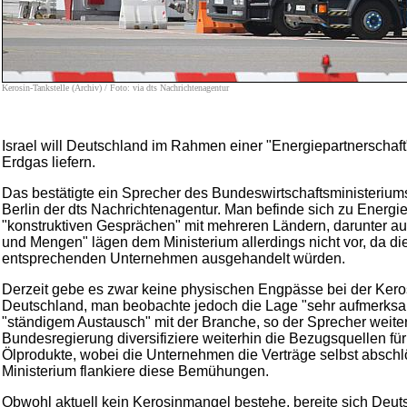
Kerosin-Tankstelle (Archiv) / Foto: via dts Nachrichtenagentur
Israel will Deutschland im Rahmen einer "Energiepartnerschaft
Erdgas liefern.
Das bestätigte ein Sprecher des Bundeswirtschaftsministerium
Berlin der dts Nachrichtenagentur. Man befinde sich zu Energie
"konstruktiven Gesprächen" mit mehreren Ländern, darunter auc
und Mengen" lägen dem Ministerium allerdings nicht vor, da d
entsprechenden Unternehmen ausgehandelt würden.
Derzeit gebe es zwar keine physischen Engpässe bei der Kero
Deutschland, man beobachte jedoch die Lage "sehr aufmerksa
"ständigem Austausch" mit der Branche, so der Sprecher weiter
Bundesregierung diversifiziere weiterhin die Bezugsquellen fü
Ölprodukte, wobei die Unternehmen die Verträge selbst absch
Ministerium flankiere diese Bemühungen.
Obwohl aktuell kein Kerosinmangel bestehe, bereite sich Deut