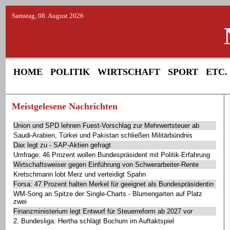
Samstag, 08. August 2026
HOME
POLITIK
WIRTSCHAFT
SPORT
ETC.
Meistgelesene Nachrichten
Union und SPD lehnen Fuest-Vorschlag zur Mehrwertsteuer ab
Saudi-Arabien, Türkei und Pakistan schließen Militärbündnis
Dax legt zu - SAP-Aktien gefragt
Umfrage: 46 Prozent wollen Bundespräsident mit Politik-Erfahrung
Wirtschaftsweiser gegen Einführung von Schwerarbeiter-Rente
Kretschmann lobt Merz und verteidigt Spahn
Forsa: 47 Prozent halten Merkel für geeignet als Bundespräsidentin
WM-Song an Spitze der Single-Charts - Blumengarten auf Platz
zwei
Finanzministerium legt Entwurf für Steuerreform ab 2027 vor
2. Bundesliga: Hertha schlägt Bochum im Auftaktspiel