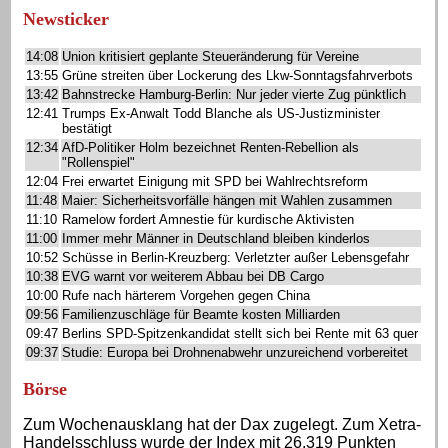
Newsticker
14:08
Union kritisiert geplante Steueränderung für Vereine
13:55
Grüne streiten über Lockerung des Lkw-Sonntagsfahrverbots
13:42
Bahnstrecke Hamburg-Berlin: Nur jeder vierte Zug pünktlich
12:41
Trumps Ex-Anwalt Todd Blanche als US-Justizminister
bestätigt
12:34
AfD-Politiker Holm bezeichnet Renten-Rebellion als
"Rollenspiel"
12:04
Frei erwartet Einigung mit SPD bei Wahlrechtsreform
11:48
Maier: Sicherheitsvorfälle hängen mit Wahlen zusammen
11:10
Ramelow fordert Amnestie für kurdische Aktivisten
11:00
Immer mehr Männer in Deutschland bleiben kinderlos
10:52
Schüsse in Berlin-Kreuzberg: Verletzter außer Lebensgefahr
10:38
EVG warnt vor weiterem Abbau bei DB Cargo
10:00
Rufe nach härterem Vorgehen gegen China
09:56
Familienzuschläge für Beamte kosten Milliarden
09:47
Berlins SPD-Spitzenkandidat stellt sich bei Rente mit 63 quer
09:37
Studie: Europa bei Drohnenabwehr unzureichend vorbereitet
Börse
Zum Wochenausklang hat der Dax zugelegt. Zum Xetra-
Handelsschluss wurde der Index mit 26.319 Punkten