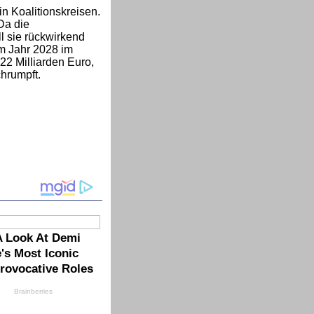
n Koalitionskreisen.
Da die
l sie rückwirkend
im Jahr 2028 im
22 Milliarden Euro,
hrumpft.