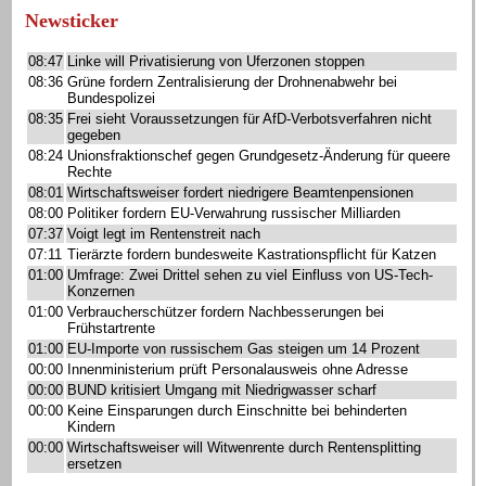
Newsticker
08:47
Linke will Privatisierung von Uferzonen stoppen
08:36
Grüne fordern Zentralisierung der Drohnenabwehr bei
Bundespolizei
08:35
Frei sieht Voraussetzungen für AfD-Verbotsverfahren nicht
gegeben
08:24
Unionsfraktionschef gegen Grundgesetz-Änderung für queere
Rechte
08:01
Wirtschaftsweiser fordert niedrigere Beamtenpensionen
08:00
Politiker fordern EU-Verwahrung russischer Milliarden
07:37
Voigt legt im Rentenstreit nach
07:11
Tierärzte fordern bundesweite Kastrationspflicht für Katzen
01:00
Umfrage: Zwei Drittel sehen zu viel Einfluss von US-Tech-
Konzernen
01:00
Verbraucherschützer fordern Nachbesserungen bei
Frühstartrente
01:00
EU-Importe von russischem Gas steigen um 14 Prozent
00:00
Innenministerium prüft Personalausweis ohne Adresse
00:00
BUND kritisiert Umgang mit Niedrigwasser scharf
00:00
Keine Einsparungen durch Einschnitte bei behinderten
Kindern
00:00
Wirtschaftsweiser will Witwenrente durch Rentensplitting
ersetzen