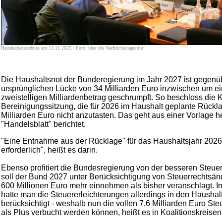
Haushaltsausschuss am 13.11.2025 / Foto: über dts Nachrichtenagentur
Die Haushaltsnot der Bunderegierung im Jahr 2027 ist gegenü
ursprünglichen Lücke von 34 Milliarden Euro inzwischen um e
zweistelligen Milliardenbetrag geschrumpft. So beschloss die Ko
Bereinigungssitzung, die für 2026 im Haushalt geplante Rückl
Milliarden Euro nicht anzutasten. Das geht aus einer Vorlage he
"Handelsblatt" berichtet.
"Eine Entnahme aus der Rücklage" für das Haushaltsjahr 2026 
erforderlich", heißt es darin.
Ebenso profitiert die Bundesregierung von der besseren Steue
soll der Bund 2027 unter Berücksichtigung von Steuerrechtsän
600 Millionen Euro mehr einnehmen als bisher veranschlagt. I
hatte man die Steuererleichterungen allerdings in den Haushal
berücksichtigt - weshalb nun die vollen 7,6 Milliarden Euro 
als Plus verbucht werden können, heißt es in Koalitionskreisen