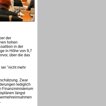
ber der
inen hohen
alition in der
age in Höhe von 9,7
rvor, über die das
sei "nicht mehr
rschätzung. Zwar
derungen lediglich
m Finanzministerium
tsplänen längst
Steuermehreinnahmen
.