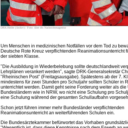
DRK-Helfer (Archiv) / Foto: über dts Nachrichtenagentur
Um Menschen in medizinischen Notfällen vor dem Tod zu bewah
Deutsche Rote Kreuz verpflichtenden Reanimationsunterricht f
der siebten Klasse.
"Die Ausbildung in Wiederbelebung sollte deutschlandweit verp
Lehrplänen verankert werden", sagte DRK-Generalsekretär Chr
"Rheinischen Post" (Freitagsausgabe). Spätestens ab der 7. K
mindestens für zwei Stunden pro Schuljahr sollten Schüler in 
unterrichtet werden. Damit geht seine Forderung weiter als di
Bundesländern wie in NRW, wo nicht eine Schulung pro Schulj
eine Schulung während der gesamten Schullaufbahn vorgesehe
Schon jetzt führen immer mehr Bundesländer verpflichtenden
Reanimationsunterricht an weiterführenden Schulen ein.
Die Bundesärztekammer befürwortet das Vorhaben grundsätzlic
"Wesentlich ist, dass diese Kenntnisse nach dem Erwerb an w