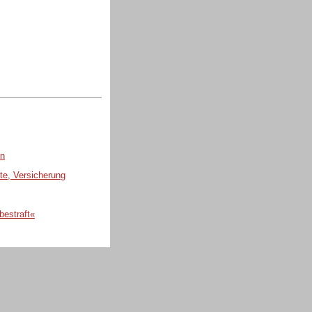
en
te, Versicherung
bestraft«