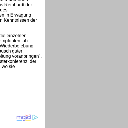
us Reinhardt der
 des
ten in Erwägung
on Kenntnissen der
die einzelnen
 empfohlen, ab
a Wiederbelebung
ausch guter
eitung voranbringen",
sterkonferenz, der
 wo sie