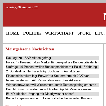
Samstag, 08. August 2026
HOME
POLITIK
WIRTSCHAFT
SPORT
ETC.
Meistgelesene Nachrichten
Dax legt zu - SAP-Aktien gefragt
Forsa: 47 Prozent halten Merkel für geeignet als Bundespräsidentin
Umfrage: 46 Prozent wollen Bundespräsident mit Politik-Erfahrung
2. Bundesliga: Hertha schlägt Bochum im Auftaktspiel
Finanzministerium legt Entwurf für Steuerreform ab 2027 vor
Innenministerium prüft Personalausweis ohne Adresse
Wirtschaftsweiser will Witwenrente durch Rentensplitting ersetzen
Bericht: Finanzministerium will Freibeträge für Vereine senken
BUND kritisiert Umgang mit Niedrigwasser scharf
Keine Einsparungen durch Einschnitte bei behinderten Kindern