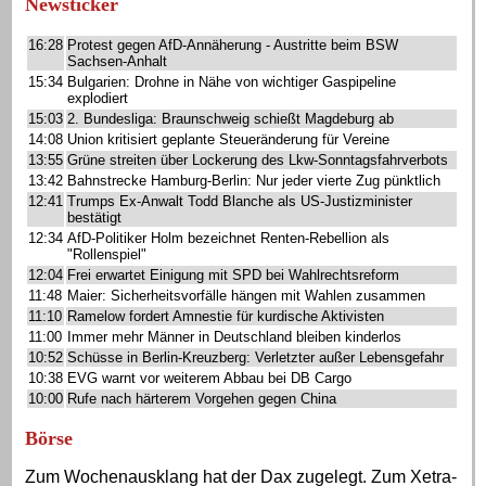
Newsticker
16:28
Protest gegen AfD-Annäherung - Austritte beim BSW
Sachsen-Anhalt
15:34
Bulgarien: Drohne in Nähe von wichtiger Gaspipeline
explodiert
15:03
2. Bundesliga: Braunschweig schießt Magdeburg ab
14:08
Union kritisiert geplante Steueränderung für Vereine
13:55
Grüne streiten über Lockerung des Lkw-Sonntagsfahrverbots
13:42
Bahnstrecke Hamburg-Berlin: Nur jeder vierte Zug pünktlich
12:41
Trumps Ex-Anwalt Todd Blanche als US-Justizminister
bestätigt
12:34
AfD-Politiker Holm bezeichnet Renten-Rebellion als
"Rollenspiel"
12:04
Frei erwartet Einigung mit SPD bei Wahlrechtsreform
11:48
Maier: Sicherheitsvorfälle hängen mit Wahlen zusammen
11:10
Ramelow fordert Amnestie für kurdische Aktivisten
11:00
Immer mehr Männer in Deutschland bleiben kinderlos
10:52
Schüsse in Berlin-Kreuzberg: Verletzter außer Lebensgefahr
10:38
EVG warnt vor weiterem Abbau bei DB Cargo
10:00
Rufe nach härterem Vorgehen gegen China
Börse
Zum Wochenausklang hat der Dax zugelegt. Zum Xetra-