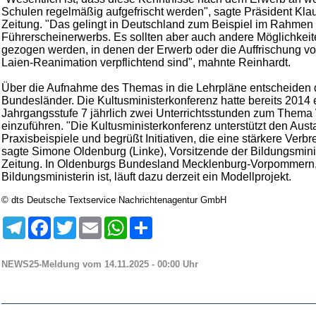
Schulen regelmäßig aufgefrischt werden", sagte Präsident Kla
Zeitung. "Das gelingt in Deutschland zum Beispiel im Rahmen
Führerscheinerwerbs. Es sollten aber auch andere Möglichkei
gezogen werden, in denen der Erwerb oder die Auffrischung v
Laien-Reanimation verpflichtend sind", mahnte Reinhardt.
Über die Aufnahme des Themas in die Lehrpläne entscheiden 
Bundesländer. Die Kultusministerkonferenz hatte bereits 2014
Jahrgangsstufe 7 jährlich zwei Unterrichtsstunden zum Them
einzuführen. "Die Kultusministerkonferenz unterstützt den Aust
Praxisbeispiele und begrüßt Initiativen, die eine stärkere Verbr
sagte Simone Oldenburg (Linke), Vorsitzende der Bildungsmini
Zeitung. In Oldenburgs Bundesland Mecklenburg-Vorpommern,
Bildungsministerin ist, läuft dazu derzeit ein Modellprojekt.
© dts Deutsche Textservice Nachrichtenagentur GmbH
Telegram
Facebook
Twitter
Email
WhatsApp
Teilen
NEWS25-Meldung vom 14.11.2025 - 00:00 Uhr