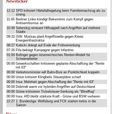
Newsticker
12:12
SPD kritisiert Härtefallregelung beim Familiennachzug als zu
streng
11:45
Berliner Linke kündigt Bekenntnis zum Kampf gegen
Antisemitismus an
10:49
Selenskyj erneuert Hilfsappell nach Angriffen auf mehrere
Städte
09:32
ISW: Moskau plant Angriffswelle gegen Kiews
Energieinfrastruktur
08:27
Kubicki drängt auf Ende der Frühverrentung
07:26
Fifa beklagt Kampagne gegen Infantino
01:00
Bofinger gegen österreichisches Renten-Modell für
Schwerarbeiter
00:00
Gewerkschaften kritisieren geplante Abschaffung der "Rente
mit 63"
00:00
Verkehrsminister will Bahn-Boni an Pünktlichkeit koppeln
00:00
Union kritisiert Klingbeils Steuerpläne scharf
00:00
Insa: Mehrheit gegen Abschaffung der "Rente mit 63"
00:00
Dobrindt warnt vor hybriden Angriffen auf Deutschland
00:00
Grüne kritisieren Ticketsteuer-Senkung als "Blindflug"
00:00
Insa: AfD bleibt stärkste Kraft - Grüne und BSW verlieren
22:27
2. Bundesliga: Wolfsburg und FCK starten torlos in die
Saison