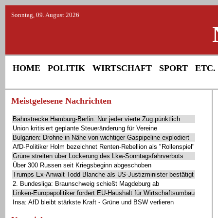
Sonntag, 09. August 2026
HOME
POLITIK
WIRTSCHAFT
SPORT
ETC.
Meistgelesene Nachrichten
Bahnstrecke Hamburg-Berlin: Nur jeder vierte Zug pünktlich
Union kritisiert geplante Steueränderung für Vereine
Bulgarien: Drohne in Nähe von wichtiger Gaspipeline explodiert
AfD-Politiker Holm bezeichnet Renten-Rebellion als "Rollenspiel"
Grüne streiten über Lockerung des Lkw-Sonntagsfahrverbots
Über 300 Russen seit Kriegsbeginn abgeschoben
Trumps Ex-Anwalt Todd Blanche als US-Justizminister bestätigt
2. Bundesliga: Braunschweig schießt Magdeburg ab
Linken-Europapolitiker fordert EU-Haushalt für Wirtschaftsumbau
Insa: AfD bleibt stärkste Kraft - Grüne und BSW verlieren