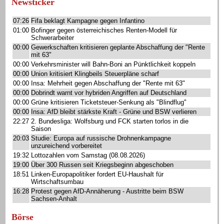
Newsticker
07:26
Fifa beklagt Kampagne gegen Infantino
01:00
Bofinger gegen österreichisches Renten-Modell für
Schwerarbeiter
00:00
Gewerkschaften kritisieren geplante Abschaffung der "Rente
mit 63"
00:00
Verkehrsminister will Bahn-Boni an Pünktlichkeit koppeln
00:00
Union kritisiert Klingbeils Steuerpläne scharf
00:00
Insa: Mehrheit gegen Abschaffung der "Rente mit 63"
00:00
Dobrindt warnt vor hybriden Angriffen auf Deutschland
00:00
Grüne kritisieren Ticketsteuer-Senkung als "Blindflug"
00:00
Insa: AfD bleibt stärkste Kraft - Grüne und BSW verlieren
22:27
2. Bundesliga: Wolfsburg und FCK starten torlos in die
Saison
20:03
Studie: Europa auf russische Drohnenkampagne
unzureichend vorbereitet
19:32
Lottozahlen vom Samstag (08.08.2026)
19:00
Über 300 Russen seit Kriegsbeginn abgeschoben
18:51
Linken-Europapolitiker fordert EU-Haushalt für
Wirtschaftsumbau
16:28
Protest gegen AfD-Annäherung - Austritte beim BSW
Sachsen-Anhalt
Börse