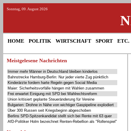
Sonntag, 09. August 2026
N
HOME
POLITIK
WIRTSCHAFT
SPORT
ETC.
Meistgelesene Nachrichten
Immer mehr Männer in Deutschland bleiben kinderlos
Bahnstrecke Hamburg-Berlin: Nur jeder vierte Zug pünktlich
Kinderärzte fordern harte Regeln gegen Social Media
Maier: Sicherheitsvorfälle hängen mit Wahlen zusammen
Frei erwartet Einigung mit SPD bei Wahlrechtsreform
Union kritisiert geplante Steueränderung für Vereine
Bulgarien: Drohne in Nähe von wichtiger Gaspipeline explodiert
Über 300 Russen seit Kriegsbeginn abgeschoben
Berlins SPD-Spitzenkandidat stellt sich bei Rente mit 63 quer
AfD-Politiker Holm bezeichnet Renten-Rebellion als "Rollenspiel"