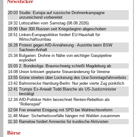
Newsticker
20:03
Studie: Europa auf russische Drohnenkampagne
unzureichend vorbereitet
19:32
Lottozahlen vom Samstag (08.08.2026)
19:00
Über 300 Russen seit Kriegsbeginn abgeschoben
18:51
Linken-Europapolitiker fordert EU-Haushalt für
Wirtschaftsumbau
16:28
Protest gegen AfD-Annäherung - Austritte beim BSW
Sachsen-Anhalt
15:34
Bulgarien: Drohne in Nähe von wichtiger Gaspipeline
explodiert
15:03
2. Bundesliga: Braunschweig schießt Magdeburg ab
14:08
Union kritisiert geplante Steueränderung für Vereine
13:55
Grüne streiten über Lockerung des Lkw-Sonntagsfahrverbots
13:42
Bahnstrecke Hamburg-Berlin: Nur jeder vierte Zug pünktlich
12:41
Trumps Ex-Anwalt Todd Blanche als US-Justizminister
bestätigt
12:34
AfD-Politiker Holm bezeichnet Renten-Rebellion als
"Rollenspiel"
12:04
Frei erwartet Einigung mit SPD bei Wahlrechtsreform
11:48
Maier: Sicherheitsvorfälle hängen mit Wahlen zusammen
11:10
Ramelow fordert Amnestie für kurdische Aktivisten
Börse