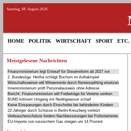
Samstag, 08. August 2026
HOME
POLITIK
WIRTSCHAFT
SPORT
ETC.
Meistgelesene Nachrichten
Finanzministerium legt Entwurf für Steuerreform ab 2027 vor
2. Bundesliga: Hertha schlägt Bochum im Auftaktspiel
Wirtschaftsweiser will Witwenrente durch Rentensplitting ersetzen
Innenministerium prüft Personalausweis ohne Adresse
Bericht: Finanzministerium will Freibeträge für Vereine senken
BUND kritisiert Umgang mit Niedrigwasser scharf
Keine Einsparungen durch Einschnitte bei behinderten Kindern
22-Jähriger durch Schüsse in Berlin-Kreuzberg verletzt
Verbraucherschützer fordern Nachbesserungen bei Frühstartrente
EU-Importe von russischem Gas steigen um 14 Prozent