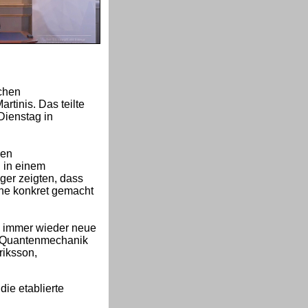
schen
rtinis. Das teilte
Dienstag in
hen
 in einem
äger zeigten, dass
ne konkret gemacht
k immer wieder neue
ie Quantenmechanik
riksson,
die etablierte