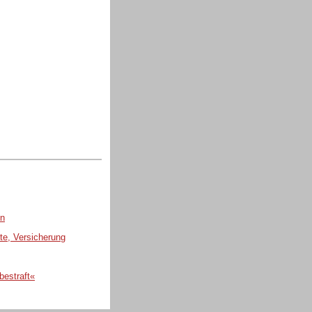
en
te, Versicherung
bestraft«