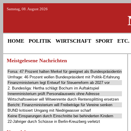
Samstag, 08. August 2026
HOME
POLITIK
WIRTSCHAFT
SPORT
ETC.
Meistgelesene Nachrichten
Forsa: 47 Prozent halten Merkel für geeignet als Bundespräsidentin
Umfrage: 46 Prozent wollen Bundespräsident mit Politik-Erfahrung
Finanzministerium legt Entwurf für Steuerreform ab 2027 vor
2. Bundesliga: Hertha schlägt Bochum im Auftaktspiel
Innenministerium prüft Personalausweis ohne Adresse
Wirtschaftsweiser will Witwenrente durch Rentensplitting ersetzen
Bericht: Finanzministerium will Freibeträge für Vereine senken
BUND kritisiert Umgang mit Niedrigwasser scharf
Keine Einsparungen durch Einschnitte bei behinderten Kindern
22-Jähriger durch Schüsse in Berlin-Kreuzberg verletzt