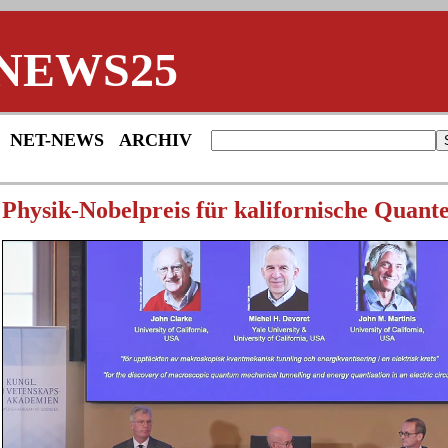
NEWS25
NET-NEWS
ARCHIV
Physik-Nobelpreis für kalifornische Quant