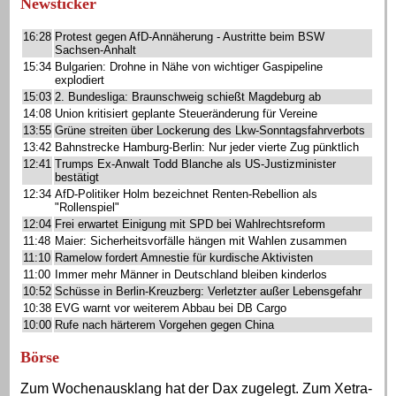
Newsticker
16:28
Protest gegen AfD-Annäherung - Austritte beim BSW
Sachsen-Anhalt
15:34
Bulgarien: Drohne in Nähe von wichtiger Gaspipeline
explodiert
15:03
2. Bundesliga: Braunschweig schießt Magdeburg ab
14:08
Union kritisiert geplante Steueränderung für Vereine
13:55
Grüne streiten über Lockerung des Lkw-Sonntagsfahrverbots
13:42
Bahnstrecke Hamburg-Berlin: Nur jeder vierte Zug pünktlich
12:41
Trumps Ex-Anwalt Todd Blanche als US-Justizminister
bestätigt
12:34
AfD-Politiker Holm bezeichnet Renten-Rebellion als
"Rollenspiel"
12:04
Frei erwartet Einigung mit SPD bei Wahlrechtsreform
11:48
Maier: Sicherheitsvorfälle hängen mit Wahlen zusammen
11:10
Ramelow fordert Amnestie für kurdische Aktivisten
11:00
Immer mehr Männer in Deutschland bleiben kinderlos
10:52
Schüsse in Berlin-Kreuzberg: Verletzter außer Lebensgefahr
10:38
EVG warnt vor weiterem Abbau bei DB Cargo
10:00
Rufe nach härterem Vorgehen gegen China
Börse
Zum Wochenausklang hat der Dax zugelegt. Zum Xetra-