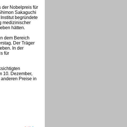
 der Nobelpreis für
 Shimon Sakaguchi
Institut begründete
g medizinischer
eben hätten.
in dem Bereich
rstag. Der Träger
eben. In der
s für
sichtigten
em 10. Dezember,
 anderen Preise in