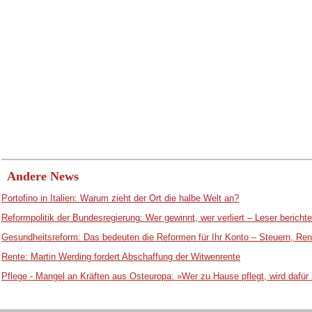
Andere News
Portofino in Italien: Warum zieht der Ort die halbe Welt an?
Reformpolitik der Bundesregierung: Wer gewinnt, wer verliert – Leser bericht
Gesundheitsreform: Das bedeuten die Reformen für Ihr Konto – Steuern, Ren
Rente: Martin Werding fordert Abschaffung der Witwenrente
Pflege - Mangel an Kräften aus Osteuropa: »Wer zu Hause pflegt, wird dafür 