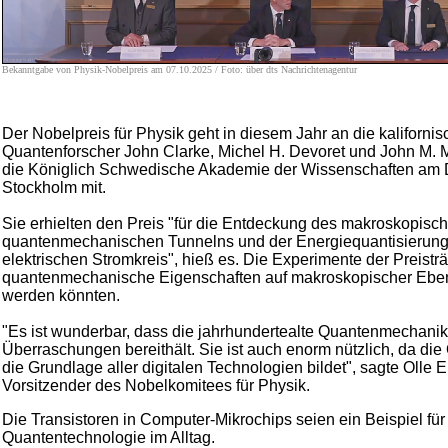
Bekanntgabe von Physik-Nobelpreis am 07.10.2025 / Foto: über dts Nachrichtenagentur
Der Nobelpreis für Physik geht in diesem Jahr an die kaliforni
Quantenforscher John Clarke, Michel H. Devoret und John M. Ma
die Königlich Schwedische Akademie der Wissenschaften am 
Stockholm mit.
Sie erhielten den Preis "für die Entdeckung des makroskopisc
quantenmechanischen Tunnelns und der Energiequantisierung
elektrischen Stromkreis", hieß es. Die Experimente der Preistr
quantenmechanische Eigenschaften auf makroskopischer Ebe
werden könnten.
"Es ist wunderbar, dass die jahrhundertealte Quantenmechani
Überraschungen bereithält. Sie ist auch enorm nützlich, da d
die Grundlage aller digitalen Technologien bildet", sagte Olle E
Vorsitzender des Nobelkomitees für Physik.
Die Transistoren in Computer-Mikrochips seien ein Beispiel für 
Quantentechnologie im Alltag.