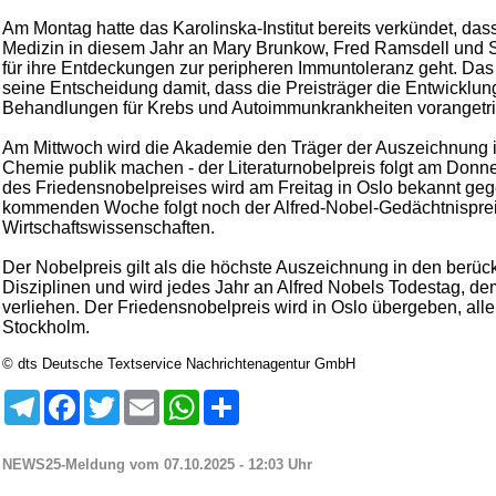
Am Montag hatte das Karolinska-Institut bereits verkündet, dass
Medizin in diesem Jahr an Mary Brunkow, Fred Ramsdell und
für ihre Entdeckungen zur peripheren Immuntoleranz geht. Das 
seine Entscheidung damit, dass die Preisträger die Entwicklun
Behandlungen für Krebs und Autoimmunkrankheiten vorangetri
Am Mittwoch wird die Akademie den Träger der Auszeichnung 
Chemie publik machen - der Literaturnobelpreis folgt am Donne
des Friedensnobelpreises wird am Freitag in Oslo bekannt geg
kommenden Woche folgt noch der Alfred-Nobel-Gedächtnisprei
Wirtschaftswissenschaften.
Der Nobelpreis gilt als die höchste Auszeichnung in den berück
Disziplinen und wird jedes Jahr an Alfred Nobels Todestag, d
verliehen. Der Friedensnobelpreis wird in Oslo übergeben, alle
Stockholm.
© dts Deutsche Textservice Nachrichtenagentur GmbH
Telegram
Facebook
Twitter
Email
WhatsApp
Teilen
NEWS25-Meldung vom 07.10.2025 - 12:03 Uhr