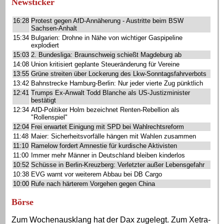
Newsticker
16:28
Protest gegen AfD-Annäherung - Austritte beim BSW
Sachsen-Anhalt
15:34
Bulgarien: Drohne in Nähe von wichtiger Gaspipeline
explodiert
15:03
2. Bundesliga: Braunschweig schießt Magdeburg ab
14:08
Union kritisiert geplante Steueränderung für Vereine
13:55
Grüne streiten über Lockerung des Lkw-Sonntagsfahrverbots
13:42
Bahnstrecke Hamburg-Berlin: Nur jeder vierte Zug pünktlich
12:41
Trumps Ex-Anwalt Todd Blanche als US-Justizminister
bestätigt
12:34
AfD-Politiker Holm bezeichnet Renten-Rebellion als
"Rollenspiel"
12:04
Frei erwartet Einigung mit SPD bei Wahlrechtsreform
11:48
Maier: Sicherheitsvorfälle hängen mit Wahlen zusammen
11:10
Ramelow fordert Amnestie für kurdische Aktivisten
11:00
Immer mehr Männer in Deutschland bleiben kinderlos
10:52
Schüsse in Berlin-Kreuzberg: Verletzter außer Lebensgefahr
10:38
EVG warnt vor weiterem Abbau bei DB Cargo
10:00
Rufe nach härterem Vorgehen gegen China
Börse
Zum Wochenausklang hat der Dax zugelegt. Zum Xetra-