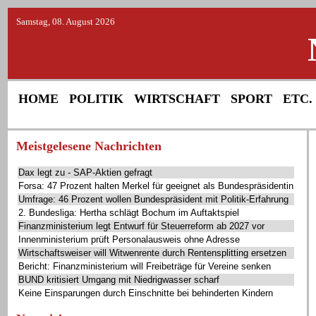
Samstag, 08. August 2026
HOME
POLITIK
WIRTSCHAFT
SPORT
ETC.
Meistgelesene Nachrichten
Dax legt zu - SAP-Aktien gefragt
Forsa: 47 Prozent halten Merkel für geeignet als Bundespräsidentin
Umfrage: 46 Prozent wollen Bundespräsident mit Politik-Erfahrung
2. Bundesliga: Hertha schlägt Bochum im Auftaktspiel
Finanzministerium legt Entwurf für Steuerreform ab 2027 vor
Innenministerium prüft Personalausweis ohne Adresse
Wirtschaftsweiser will Witwenrente durch Rentensplitting ersetzen
Bericht: Finanzministerium will Freibeträge für Vereine senken
BUND kritisiert Umgang mit Niedrigwasser scharf
Keine Einsparungen durch Einschnitte bei behinderten Kindern