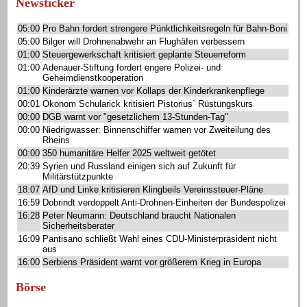
Newsticker
05:00
Pro Bahn fordert strengere Pünktlichkeitsregeln für Bahn-Boni
05:00
Bilger will Drohnenabwehr an Flughäfen verbessern
01:00
Steuergewerkschaft kritisiert geplante Steuerreform
01:00
Adenauer-Stiftung fordert engere Polizei- und
Geheimdienstkooperation
01:00
Kinderärzte warnen vor Kollaps der Kinderkrankenpflege
00:01
Ökonom Schularick kritisiert Pistorius` Rüstungskurs
00:00
DGB warnt vor "gesetzlichem 13-Stunden-Tag"
00:00
Niedrigwasser: Binnenschiffer warnen vor Zweiteilung des
Rheins
00:00
350 humanitäre Helfer 2025 weltweit getötet
20:39
Syrien und Russland einigen sich auf Zukunft für
Militärstützpunkte
18:07
AfD und Linke kritisieren Klingbeils Vereinssteuer-Pläne
16:59
Dobrindt verdoppelt Anti-Drohnen-Einheiten der Bundespolizei
16:28
Peter Neumann: Deutschland braucht Nationalen
Sicherheitsberater
16:09
Pantisano schließt Wahl eines CDU-Ministerpräsident nicht
aus
16:00
Serbiens Präsident warnt vor größerem Krieg in Europa
Börse