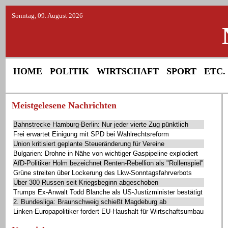
Sonntag, 09. August 2026
HOME
POLITIK
WIRTSCHAFT
SPORT
ETC.
Meistgelesene Nachrichten
Bahnstrecke Hamburg-Berlin: Nur jeder vierte Zug pünktlich
Frei erwartet Einigung mit SPD bei Wahlrechtsreform
Union kritisiert geplante Steueränderung für Vereine
Bulgarien: Drohne in Nähe von wichtiger Gaspipeline explodiert
AfD-Politiker Holm bezeichnet Renten-Rebellion als "Rollenspiel"
Grüne streiten über Lockerung des Lkw-Sonntagsfahrverbots
Über 300 Russen seit Kriegsbeginn abgeschoben
Trumps Ex-Anwalt Todd Blanche als US-Justizminister bestätigt
2. Bundesliga: Braunschweig schießt Magdeburg ab
Linken-Europapolitiker fordert EU-Haushalt für Wirtschaftsumbau