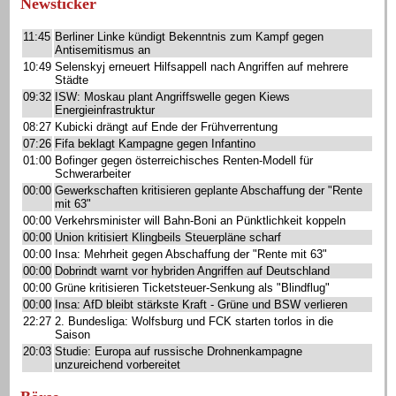
Newsticker
11:45
Berliner Linke kündigt Bekenntnis zum Kampf gegen
Antisemitismus an
10:49
Selenskyj erneuert Hilfsappell nach Angriffen auf mehrere
Städte
09:32
ISW: Moskau plant Angriffswelle gegen Kiews
Energieinfrastruktur
08:27
Kubicki drängt auf Ende der Frühverrentung
07:26
Fifa beklagt Kampagne gegen Infantino
01:00
Bofinger gegen österreichisches Renten-Modell für
Schwerarbeiter
00:00
Gewerkschaften kritisieren geplante Abschaffung der "Rente
mit 63"
00:00
Verkehrsminister will Bahn-Boni an Pünktlichkeit koppeln
00:00
Union kritisiert Klingbeils Steuerpläne scharf
00:00
Insa: Mehrheit gegen Abschaffung der "Rente mit 63"
00:00
Dobrindt warnt vor hybriden Angriffen auf Deutschland
00:00
Grüne kritisieren Ticketsteuer-Senkung als "Blindflug"
00:00
Insa: AfD bleibt stärkste Kraft - Grüne und BSW verlieren
22:27
2. Bundesliga: Wolfsburg und FCK starten torlos in die
Saison
20:03
Studie: Europa auf russische Drohnenkampagne
unzureichend vorbereitet