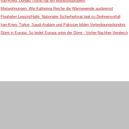
Iran-Krieg: Donald Trump hat ein Munitionsproblem
Mietwohnungen: Wie Katherina Reiche die Wärmewende ausbremst
Flughafen Leipzig/Halle: Nationaler Sicherheitsrat tagt zu Drohnenvorfall
Iran-Krieg: Türkei, Saudi-Arabien und Pakistan bilden Verteidigungsbündnis
Dürre in Europa: So leidet Europa unter der Dürre - Vorher-Nachher-Vergleich