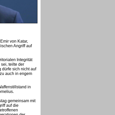
Emir von Katar,
ischen Angriff auf
torialen Integrität
ei, teilte der
dürfe sich nicht auf
azu auch in engem
fenstillstand in
rnelius.
enstag gemeinsam mit
iff auf die
etroffenen
perationen der