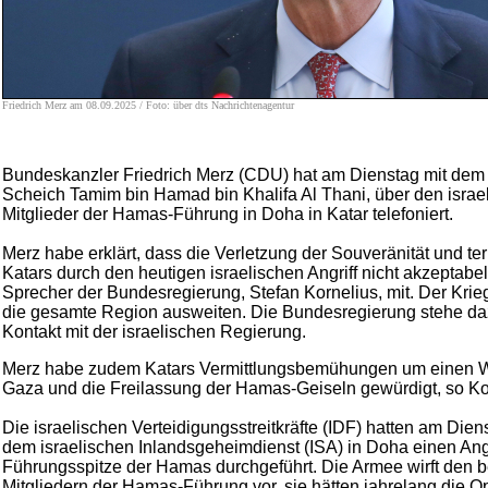
Friedrich Merz am 08.09.2025 / Foto: über dts Nachrichtenagentur
Bundeskanzler Friedrich Merz (CDU) hat am Dienstag mit dem 
Scheich Tamim bin Hamad bin Khalifa Al Thani, über den israel
Mitglieder der Hamas-Führung in Doha in Katar telefoniert.
Merz habe erklärt, dass die Verletzung der Souveränität und terri
Katars durch den heutigen israelischen Angriff nicht akzeptabel s
Sprecher der Bundesregierung, Stefan Kornelius, mit. Der Krieg 
die gesamte Region ausweiten. Die Bundesregierung stehe d
Kontakt mit der israelischen Regierung.
Merz habe zudem Katars Vermittlungsbemühungen um einen Waf
Gaza und die Freilassung der Hamas-Geiseln gewürdigt, so Ko
Die israelischen Verteidigungsstreitkräfte (IDF) hatten am Di
dem israelischen Inlandsgeheimdienst (ISA) in Doha einen Angr
Führungsspitze der Hamas durchgeführt. Die Armee wirft den b
Mitgliedern der Hamas-Führung vor, sie hätten jahrelang die O