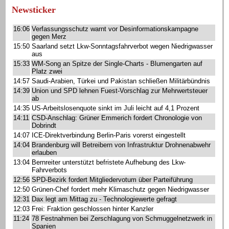
Newsticker
16:06
Verfassungsschutz warnt vor Desinformationskampagne
gegen Merz
15:50
Saarland setzt Lkw-Sonntagsfahrverbot wegen Niedrigwasser
aus
15:33
WM-Song an Spitze der Single-Charts - Blumengarten auf
Platz zwei
14:57
Saudi-Arabien, Türkei und Pakistan schließen Militärbündnis
14:39
Union und SPD lehnen Fuest-Vorschlag zur Mehrwertsteuer
ab
14:35
US-Arbeitslosenquote sinkt im Juli leicht auf 4,1 Prozent
14:11
CSD-Anschlag: Grüner Emmerich fordert Chronologie von
Dobrindt
14:07
ICE-Direktverbindung Berlin-Paris vorerst eingestellt
14:04
Brandenburg will Betreibern von Infrastruktur Drohnenabwehr
erlauben
13:04
Bernreiter unterstützt befristete Aufhebung des Lkw-
Fahrverbots
12:56
SPD-Bezirk fordert Mitgliedervotum über Parteiführung
12:50
Grünen-Chef fordert mehr Klimaschutz gegen Niedrigwasser
12:31
Dax legt am Mittag zu - Technologiewerte gefragt
12:03
Frei: Fraktion geschlossen hinter Kanzler
11:24
78 Festnahmen bei Zerschlagung von Schmuggelnetzwerk in
Spanien