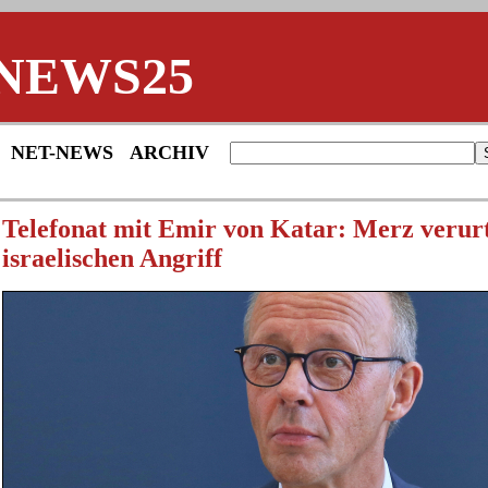
NEWS25
NET-NEWS
ARCHIV
Telefonat mit Emir von Katar: Merz verurt
israelischen Angriff