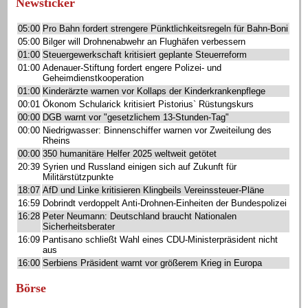
Newsticker
05:00
Pro Bahn fordert strengere Pünktlichkeitsregeln für Bahn-Boni
05:00
Bilger will Drohnenabwehr an Flughäfen verbessern
01:00
Steuergewerkschaft kritisiert geplante Steuerreform
01:00
Adenauer-Stiftung fordert engere Polizei- und
Geheimdienstkooperation
01:00
Kinderärzte warnen vor Kollaps der Kinderkrankenpflege
00:01
Ökonom Schularick kritisiert Pistorius` Rüstungskurs
00:00
DGB warnt vor "gesetzlichem 13-Stunden-Tag"
00:00
Niedrigwasser: Binnenschiffer warnen vor Zweiteilung des
Rheins
00:00
350 humanitäre Helfer 2025 weltweit getötet
20:39
Syrien und Russland einigen sich auf Zukunft für
Militärstützpunkte
18:07
AfD und Linke kritisieren Klingbeils Vereinssteuer-Pläne
16:59
Dobrindt verdoppelt Anti-Drohnen-Einheiten der Bundespolizei
16:28
Peter Neumann: Deutschland braucht Nationalen
Sicherheitsberater
16:09
Pantisano schließt Wahl eines CDU-Ministerpräsident nicht
aus
16:00
Serbiens Präsident warnt vor größerem Krieg in Europa
Börse