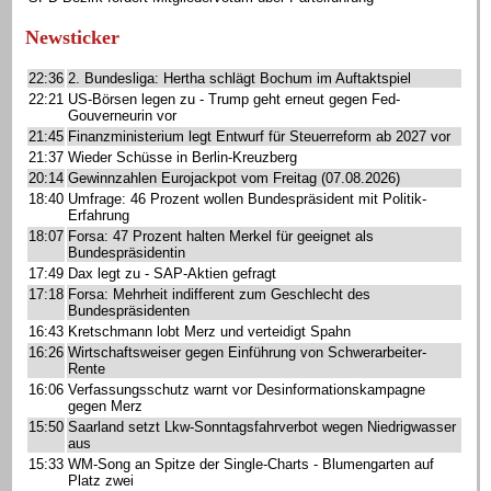
Newsticker
22:36
2. Bundesliga: Hertha schlägt Bochum im Auftaktspiel
22:21
US-Börsen legen zu - Trump geht erneut gegen Fed-
Gouverneurin vor
21:45
Finanzministerium legt Entwurf für Steuerreform ab 2027 vor
21:37
Wieder Schüsse in Berlin-Kreuzberg
20:14
Gewinnzahlen Eurojackpot vom Freitag (07.08.2026)
18:40
Umfrage: 46 Prozent wollen Bundespräsident mit Politik-
Erfahrung
18:07
Forsa: 47 Prozent halten Merkel für geeignet als
Bundespräsidentin
17:49
Dax legt zu - SAP-Aktien gefragt
17:18
Forsa: Mehrheit indifferent zum Geschlecht des
Bundespräsidenten
16:43
Kretschmann lobt Merz und verteidigt Spahn
16:26
Wirtschaftsweiser gegen Einführung von Schwerarbeiter-
Rente
16:06
Verfassungsschutz warnt vor Desinformationskampagne
gegen Merz
15:50
Saarland setzt Lkw-Sonntagsfahrverbot wegen Niedrigwasser
aus
15:33
WM-Song an Spitze der Single-Charts - Blumengarten auf
Platz zwei