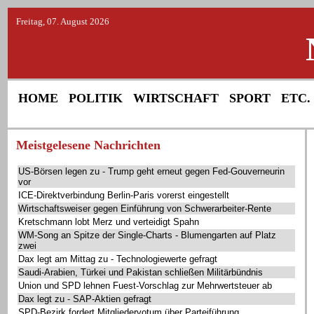
Freitag, 07. August 2026
HOME
POLITIK
WIRTSCHAFT
SPORT
ETC.
Meistgelesene Nachrichten
US-Börsen legen zu - Trump geht erneut gegen Fed-Gouverneurin
vor
ICE-Direktverbindung Berlin-Paris vorerst eingestellt
Wirtschaftsweiser gegen Einführung von Schwerarbeiter-Rente
Kretschmann lobt Merz und verteidigt Spahn
WM-Song an Spitze der Single-Charts - Blumengarten auf Platz
zwei
Dax legt am Mittag zu - Technologiewerte gefragt
Saudi-Arabien, Türkei und Pakistan schließen Militärbündnis
Union und SPD lehnen Fuest-Vorschlag zur Mehrwertsteuer ab
Dax legt zu - SAP-Aktien gefragt
SPD-Bezirk fordert Mitgliedervotum über Parteiführung